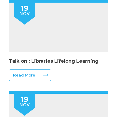
19
NOV
Talk on : Libraries Lifelong Learning
Read More
19
NOV