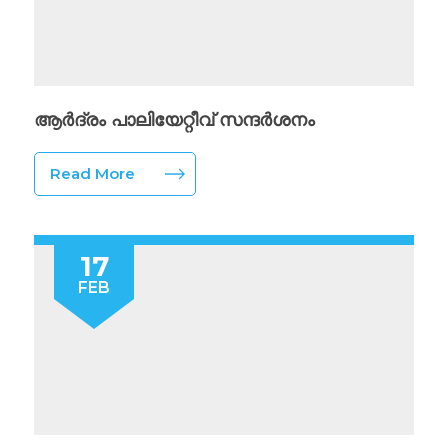
ആർദ്രം പാലിയേറ്റീവ് സന്ദർശനം
Read More
17
FEB