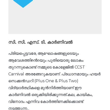
സി. സി. എസ്. ടി. കാർണിവൽ
പ്രിയപ്പെട്ടവരേ, ആഘോഷങ്ങളുടെയും
ആവേശത്തി၈ൻიയും പുതിയൊരു ലോകം
തുറന്നുകൊണ്ട് നമ്മുടെ കോളേജിൽ CCST
Carnival അരങ്ങേറുകയാണ്. പ്രധാനമായും ഹയർ
സെക്കൻഡറി (Plus One & Plus Two)
വിദ്യാർത്ഥികളെ മുൻനിർത്തിയാണ് ഈ
കാർണിവൽ ഒരുക്കിയിരിക്കുന്നത്.കല, കായികം,
വിനോദം എന്നിവ കോർത്തിണക്കിക്കൊണ്ട്
നടത്തുന്ന...