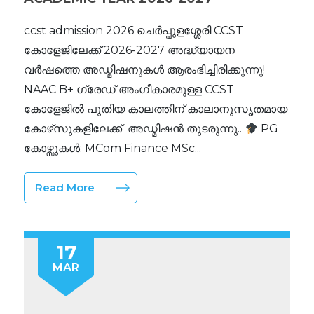
ccst admission 2026 ചെർപ്പുളശ്ശേരി CCST
കോളേജിലേക്ക് 2026-2027 അദ്ധ്യായന
വർഷത്തെ അഡ്മിഷനുകൾ ആരംഭിച്ചിരിക്കുന്നു! ​
NAAC B+ ഗ്രേഡ് അംഗീകാരമുള്ള CCST
കോളേജിൽ പുതിയ കാലത്തിന് കാലാനുസൃതമായ
കോഴ്‌സുകളിലേക്ക് അഡ്മിഷൻ തുടരുന്നു.. ​
PG
കോഴ്സുകൾ: ​MCom Finance ​MSc...
Read More
17
MAR